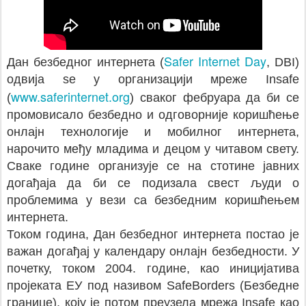
Safer Internet Day
Дан безбедног интернета (
, DBI)
одвија se у организацији мреже Insafe
www.saferinternet.org
(
) сваког фебруара да би се
промовисало безбедно и одговорније коришћење
онлајн технологије и мобилног интернета,
нарочито међу младима и децом у читавом свету.
Сваке године организује се на стотине јавних
догађаја да би се подизала свест људи о
проблемима у вези са безбедним коришћењем
интернета.
Током година, Дан безбедног интернета постао је
важан догађај у календару онлајн безбедности. У
почетку, током 2004. године, као иницијатива
пројеката ЕУ под називом SafeBorders (Безбедне
границе), коју је потом преузела мрежа Insafe као