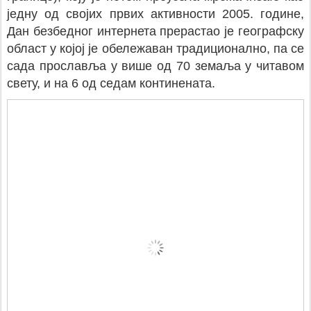
једну од својих првих активности 2005. године,
Дан безбедног интернета прерастао је географску
област у којој је обележаван традиционално, па се
сада прославља у више од 70 земаља у читавом
свету, и на 6 од седам континената.