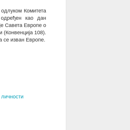
уде и ова
, одлуком Комитета
преди тај
 одређен као дан
је Савета Европе о
 (Конвенција 108).
 се изван Европе.
о личности