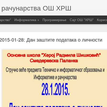
и рачунарства ОШ ХРШ
арство“
Информатика +
Програмирање
Сајт ОШ "ХРШ"
Корис
ар: Светски дан развоја информатике
2015-01-28: Дан заштите података о личности