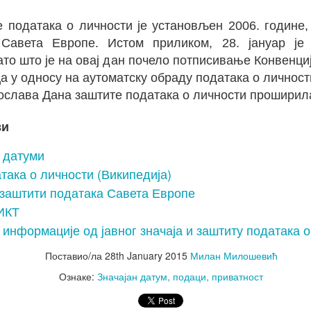
оја информатикр је да информише и мотивише младе љ
 података о личности је установљен 2006. године
ког дана развоја информатике може да помогне да се уна
Савета Европе. Истом приликом, 28. јануар је
ато што је на овај дан почело потписивање Конвенци
а у односу на аутоматску обраду података о личности
ослава Дана заштите података о личности проширила
/holidays/un/world-development-information-day
ви
/devinfoday/index.shtml
 датуми
ставио/ла
23rd October 2018
Милан Милошевић
така о личности (Википедија)
Ознаке:
2018/2019
значајни датум
 заштити података Савета Европе
 ИКТ
 информације од јавног значаја и заштиту података 
0
Додајте коментар
Поставио/ла
28th January 2015
Милан Милошевић
Ознаке:
Значајан датум
подаци
приватност