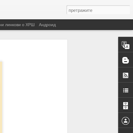
ни линкови о ХРШ
Андроид