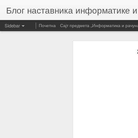
Блог наставника информатике 
Sidebar
Почетна
Сајт предмета „Информатика и рачун
24. октобар: Светски дан развоја информатике
24. октоб
2017-03-04: Општинско такмичење из програмирања у Смедеревској Паланци
2017-02-07: Дан безбедног интернета
2017-01-28: Дан заштите података о личности
Час програмирања у оквиру Недеље програмирања 2016.
24. октобар: Светски дан развоја информатике
Недеља програмирања 2016.- Програмирање је забавно
17.мај: Светски дан телекомуникација и информатичког друштва