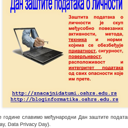
формационих и комуникационих технологија (И
ке године славимо међународни Дан заштите податак
ономије, побољшање здравствених потенцијала, п
ay, Data Privacy Day).
а и јачање демократских процеса“.