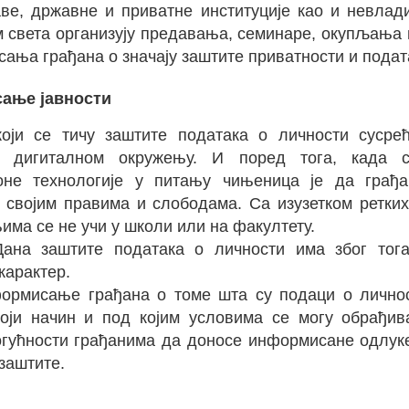
ве, државне и приватне институције као и невлади
Комисија за развој науке и техн
 света организују предавања, семинаре, окупљања 
Из извештаја генералног
ања грађана о значају заштите приватности и подат
ање јавности
оји се тичу заштите података о личности сусре
у дигиталном окружењу. И поред тога, када 
а УН за трговину и развој предлаже мере за ширење инфо
оне технологије у питању чињеница је да грађ
 односу на проблеме трговине и развоја. То је постало п
 својим правима и слободама. Са изузетком ретки
оја је усвојена од стране Генералне скупштине Уједињених 
њима се не учи у школи или на факултету.
ођење Светског дана развоја информатике да би се помо
ана заштите података о личности има због тог
ојне проблеме. Следећи циљ манифестације је да објасни
карактер.
јачају међународна сарадња и да се пронађу начини д
ормисање грађана о томе шта су подаци о личнос
 је такође одлучила да се дан поклопи са Даном Уједињени
који начин и под којим условима се могу обрађ
огу развоја у раду УН. Светски дан развоја информација ј
гућности грађанима да доносе информисане одлуке 
ржан је на данашњи дан сваке године од тада.
заштите.
, многи су тумачили Дан мало другачије концентришући се
не технологије, као што су Интернет и мобилни телефони, 
њу решења за проблеме трговине и развоја. Један од сп