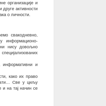
не организације и
ологије УН
и друге активности
 секретара
ака о личности.
ћемо свакодневно,
су информационо-
рмација и
ани нису довољно
ознато као
х специјализованих
нација 19.
гло да се
а информативни и
 јавности
а се реше
ти, како их право
х нација и
ивати… Све у циљу
е први пут
и на тај начин се
 на улогу
да имају у
ецифичних