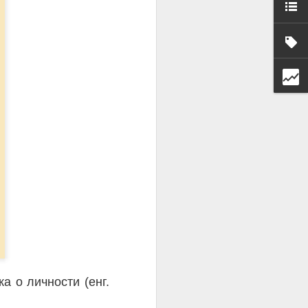
КТ), има
а о личности (енг.
обољшање