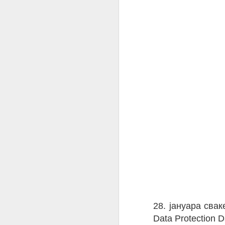
26. април: Светски дан интелектуалне својине
2016-04-08: Такмичење "Мој ЛЕГО робот"
ДИДС 2016 уживо и преко Интернета
10. март: Дан интернет домена Србије
2016-03-05: Окружно такмичење из информатике Подунавског округа
2016-02-21: Општинско такмичење из програмирања у Смедеревској Паланци
2016-02-09: Дан безбедног интернета
2016-01-28: Дан заштите података о личности
1
24. октобар: Светски дан развоја информатике
„Ефикасно коришћење ин
28. јануара сва
потенцијал за јачање ек
Data Protection D
Недеља програмирања 2015.- Програмирање је забавно
образовања и процеса учењ