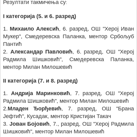
Резултати такмичења су
:
I категорија (5. и 6. разред)
1.
Михаило Алексић
, 6. разред, ОШ "Херој Иван
Мукер", Смедеревска Паланка, ментор Србољуб
Пантић
2.
Александар Павловић
, 6. разред, ОШ "Херој
Радмила Шишковић", Смедеревска Паланка,
ментор Милан Милошевић
II категорија (7. и 8. разред)
1.
Андрија Маринковић
, 7. разред, ОШ "Херој
Радмила Шишковић", ментор Милан Милошевић
2.
Младен Ђорђевић
, 7. разред, ОШ "Брана
Јефтић", Кусадак, ментор Кристијан Такач
3.
Јован Бојовић
, 7., разред, ОШ "Херој Радмила
Шишковић", ментор Милан Милошевић