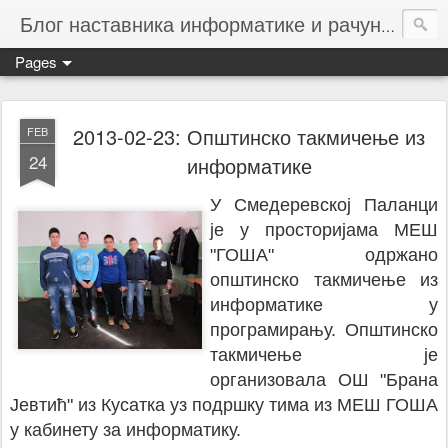
Блог наставника информатике и рачунарства ОШ ХРШ
Pages
2013-02-23: Општинско такмичење из
FEB
24
информатике
У Смедеревској Паланци
је у просторијама МЕШ
"ГОША" одржано
општинско такмичење из
информатике у
програмирању. Општинско
такмичење је
организовала ОШ "Брана
Јевтић" из Кусатка уз подршку тима из МЕШ ГОША
у кабинету за информатику.