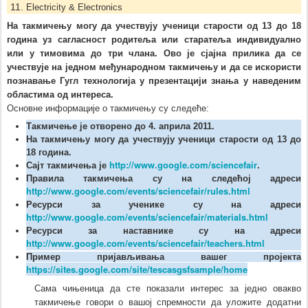
Electricity & Electronics
На такмичењу могу да учествују ученици старости од 13 до 18
година уз сагласност родитеља или старатеља индивидуално
или у тимовима до три члана. Ово је сјајна прилика да се
учествује на једном међународном такмичењу и да се искористи
познавање Гугл технологија у презентацији знања у наведеним
областима од интереса.
Основне информације о такмичењу су следеће:
Такмичење је отворено до 4. априла 2011.
На такмичењу могу да учествују ученици старости од 13 до
18 година.
http://www.google.com/sciencefair
Сајт такмичења је
.
Правила такмичења су на следећој адреси
http://www.google.com/events/sciencefair/rules.html
Ресурси за ученике су на адреси
http://www.google.com/events/sciencefair/materials.html
Ресурси за наставнике су на адреси
http://www.google.com/events/sciencefair/teachers.html
Пример пријављивања вашег пројекта
https://sites.google.com/site/tescasgsfsample/home
Сама чињеница да сте показали интерес за једно овакво
такмичење говори о вашој спремности да уложите додатни