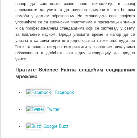
напор да савладате разне нове технологије и вашој
спремности да учите и да научено примените што ће вам
помоћи у даљем образовању. На страницама овог пројекта
упознаћете се са врхунским приступима у презентацији знања
и са професионалним стандардима који се захтевају у свету
за бављење науком. Вреди уложити време и напор да се
упознате са свим оним што једно овакво такмичење нуди јер
ћете та знања сигурно искористити у наредним циклусима
образовања а добићете још једну инспирацију да вредно
учите.
Пратите Science Fairна следећим социјалним
мрежама
Facebook
Twitter
Google Buzz