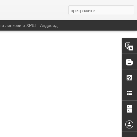
ни линкови о ХРШ
Андроид