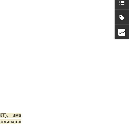
КТ), има
обољшање