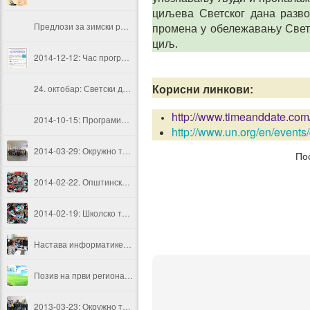
циљева Светског дана разв
Предлози за зимски распуст уз рачунар и интернет
промена у обележавању Светс
циљ.
2014-12-12: Час програмирања у ОШ "Херој Радмила Шишковић" оквиру Светске недеље програмирања
24. октобар: Светски дан развоја информатике
Корисни линкови:
http://www.timeanddate.com
2014-10-15: Програмирање у основној школи - основни појмови
http://www.un.org/en/events
2014-03-29: Окружно такмичење из информатике
По
2014-02-22. Општинско такмичење из Информатике и рачунарства
2014-02-19: Школско такмичење из информатике и рачунарства
Настава информатике и рачунарства у школској 2013/2014.
Позив на први регионални фестивал гифова Гифест
2013-03-23: Окружно такмичење из рачунарства и информатике