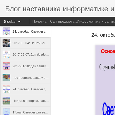
Блог наставника информатике 
Sidebar
Почетна
Сајт предмета „Информатика и рачун
24. октобар: Светски дан развоја информатике
24. октоб
2017-03-04: Општинско такмичење из програмирања у Смедеревској Паланци
2017-02-07: Дан безбедног интернета
2017-01-28: Дан заштите података о личности
Час програмирања у оквиру Недеље програмирања 2016.
24. октобар: Светски дан развоја информатике
Недеља програмирања 2016.- Програмирање је забавно
17.мај: Светски дан телекомуникација и информатичког друштва