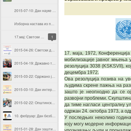
2015-07-10: Дан науке у Србији
Изборна настава из предмета Информатика и рачунарство у школској 2015/2016.
17.мај: Светски дан телекомуникација и информатичког друштва
1
2015-04-26: Светски дан интелектуалне својине
17. маја, 1972, Конференциј
мобилизације јавног мњења у
2015-04-19: Државно такмичење из програмирања
резолуција 3038 (KSKSVII), к
децембра 1972.
2015-03-22: Одржано је Окружно такмичење из Информатике и рачунарства из програмирања
Ова резолуција позива на ув
људима скрене пажња на разв
2015-03-10: Дан интернет домена Србије
зашто је неопходно да се о
развојни проблеми. Скупштина
2015-02-22: Општинско такмичење из програмирања у Смедеревској Паланци
да тиме нагласи централну ул
одржан 24. октобра 1973, а од
10. фебруар: Дан безбедног интернета
У последњих неколико година
коју могу модерне информацио
2015-01-28: Дан заштите података о личности
упознавању људи и проналаже