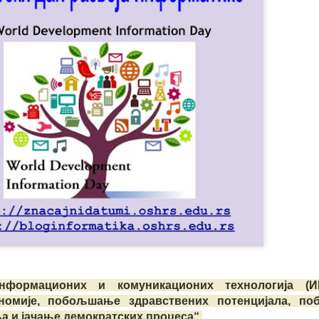
формационих и комуникационих технологија (И
ономије, побољшање здравствених потенцијала, п
а и јачање демократских процеса“.