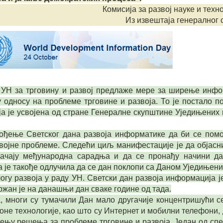
Комисија за развој науке и техн
Из извештаја генералног
а УН за трговину и развој предлаже мере за ширење инфо
 односу на проблеме трговине и развоја. То је постало п
оја је усвојена од стране Генералне скупштине Уједињених 
ођење Светског дана развоја информатике да би се помо
ојне проблеме. Следећи циљ манифестације је да објасни
јачају међународна сарадња и да се пронађу начини д
 је такође одлучила да се дан поклопи са Даном Уједињени
огу развоја у раду УН. Светски дан развоја информација ј
ржан је на данашњи дан сваке године од тада.
, многи су тумачили Дан мало другачије концентришући се
не технологије, као што су Интернет и мобилни телефони, 
њу решења за проблеме трговине и развоја. Један од сп