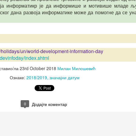
оја информатикр је да информише и мотивише младе љ
ког дана развоја информатике може да помогне да се уна
/holidays/un/world-development-information-day
/devinfoday/index.shtml
ставио/ла
23rd October 2018
Милан Милошевић
Ознаке:
2018/2019
значајни датум
0
Додајте коментар