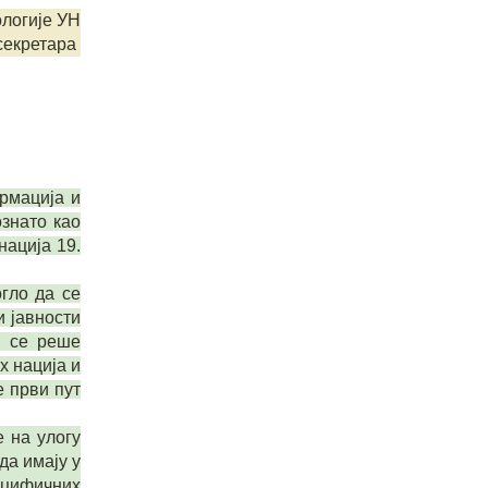
ологије УН
 секретара
рмација и
ознато као
нација 19.
гло да се
 јавности
а се реше
х нација и
е први пут
 на улогу
да имају у
ецифичних