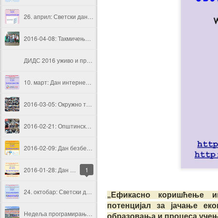
26. април: Светски дан интелектуалне својине
2016-04-08: Такмичење "Мој ЛЕГО робот"
ДИДС 2016 уживо и преко Интернета
10. март: Дан интернет домена Србије
2016-03-05: Окружно такмичење из информатике Подунавског округа
2016-02-21: Општинско такмичење из програмирања у Смедеревској Паланци
2016-02-09: Дан безбедног интернета
2016-01-28: Дан заштите података о личности
1
24. октобар: Светски дан развоја информатике
„Ефикасно коришћење ин
потенцијал за јачање ек
Недеља програмирања 2015.- Програмирање је забавно
образовања и процеса учењ