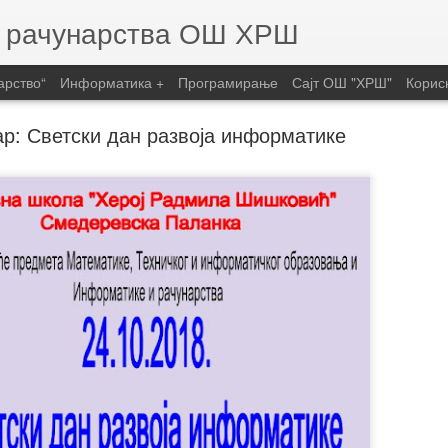
и рачунарства ОШ ХРШ
арство“
Информатика +
Програмирање
Сајт ОШ "ХРШ"
Корис
ар: Светски дан развоја информатике